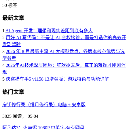
50
标签
最新文章
1
AI Agent 开发：理想和现实差距到底有多大
2
用好 AI 写代码：不是让 AI 全权接管，而是打造你的高效开
发副驾驶
3
2026 年 8 月最新主流 AI 大模型盘点，各版本核心优势与选
型参考
4
2026年AI技术深层困境：狂欢褪去后，真正的难题才刚刚浮
现
5
侠盗猎车手5 v1158.13增强版：游戏特色与功能详解
热门文章
扉钥修行录（绯月修行录）电脑 + 安卓版
3825 阅读，
05-04
阿凡达3：火与烬 1080P 中英字-夸克网盘