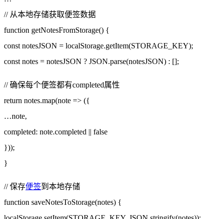
// 从本地存储获取便签数据
function getNotesFromStorage() {
const notesJSON = localStorage.getItem(STORAGE_KEY);
const notes = notesJSON ? JSON.parse(notesJSON) : [];
// 确保每个便签都有completed属性
return notes.map(note => ({
…note,
completed: note.completed || false
}));
}
// 保存
便签
到本地存储
function saveNotesToStorage(notes) {
localStorage.setItem(STORAGE_KEY, JSON.stringify(notes));