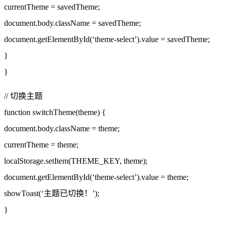
currentTheme = savedTheme;
document.body.className = savedTheme;
document.getElementById(‘theme-select’).value = savedTheme;
}
}
// 切换主题
function switchTheme(theme) {
document.body.className = theme;
currentTheme = theme;
localStorage.setItem(THEME_KEY, theme);
document.getElementById(‘theme-select’).value = theme;
showToast(‘主题已切换！’);
}
…