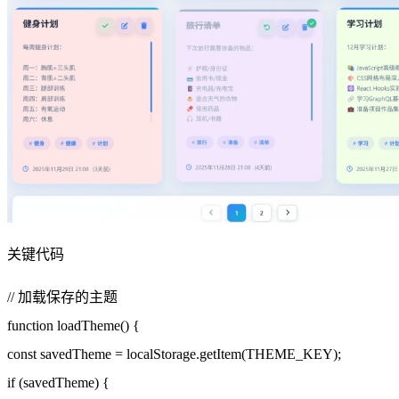
关键代码
// 加载保存的主题
function loadTheme() {
const savedTheme = localStorage.getItem(THEME_KEY);
if (savedTheme) {