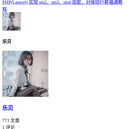
PHP(Laravel) 实现 sm2、sm3、sm4 加密，对接招行薪福通教
程
乐贝
乐贝
773
文章
1
评论