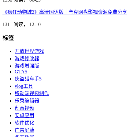
《疯狂动物城2》高清国语版｜夸克网盘影视资源免费分享
1311 阅读，
12-10
标签
开放世界游戏
游戏修改器
游戏增强版
GTA5
侠盗猎车手5
vlog工具
移动端视频制作
乐秀编辑器
创意视频
安卓应用
软件优化
广告屏蔽