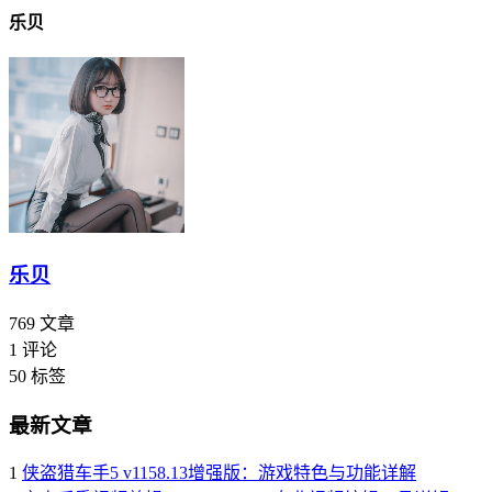
乐贝
乐贝
769
文章
1
评论
50
标签
最新文章
1
侠盗猎车手5 v1158.13增强版：游戏特色与功能详解