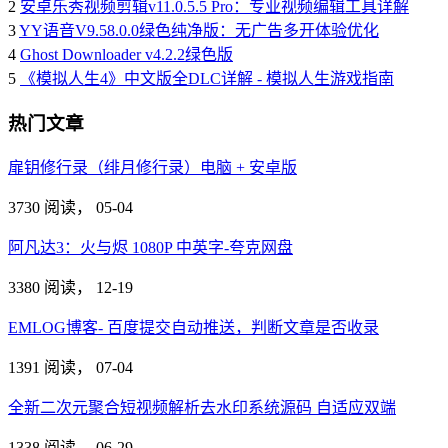
2
安卓乐秀视频剪辑v11.0.5.5 Pro：专业视频编辑工具详解
3
YY语音V9.58.0.0绿色纯净版：无广告多开体验优化
4
Ghost Downloader v4.2.2绿色版
5
《模拟人生4》中文版全DLC详解 - 模拟人生游戏指南
热门文章
扉钥修行录（绯月修行录）电脑 + 安卓版
3730 阅读，
05-04
阿凡达3：火与烬 1080P 中英字-夸克网盘
3380 阅读，
12-19
EMLOG博客- 百度提交自动推送，判断文章是否收录
1391 阅读，
07-04
全新二次元聚合短视频解析去水印系统源码 自适应双端
1338 阅读，
06-29