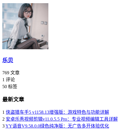
乐贝
769
文章
1
评论
50
标签
最新文章
1
侠盗猎车手5 v1158.13增强版：游戏特色与功能详解
2
安卓乐秀视频剪辑v11.0.5.5 Pro：专业视频编辑工具详解
3
YY语音V9.58.0.0绿色纯净版：无广告多开体验优化