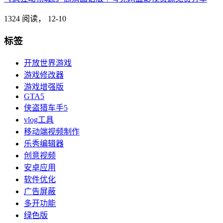
1324 阅读，
12-10
标签
开放世界游戏
游戏修改器
游戏增强版
GTA5
侠盗猎车手5
vlog工具
移动端视频制作
乐秀编辑器
创意视频
安卓应用
软件优化
广告屏蔽
多开功能
绿色版