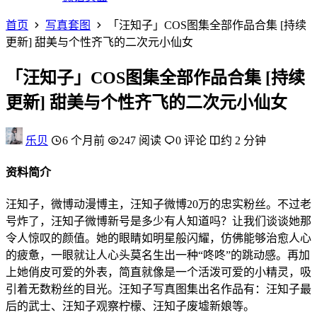
首页
写真套图
「汪知子」COS图集全部作品合集 [持续
更新] 甜美与个性齐飞的二次元小仙女
「汪知子」COS图集全部作品合集 [持续
更新] 甜美与个性齐飞的二次元小仙女
乐贝
6 个月前
247 阅读
0 评论
约 2 分钟
资料简介
汪知子，微博动漫博主，汪知子微博20万的忠实粉丝。不过老
号炸了，汪知子微博新号是多少有人知道吗？让我们谈谈她那
令人惊叹的颜值。她的眼睛如明星般闪耀，仿佛能够治愈人心
的疲惫，一眼就让人心头莫名生出一种“咚咚”的跳动感。再加
上她俏皮可爱的外表，简直就像是一个活泼可爱的小精灵，吸
引着无数粉丝的目光。汪知子写真图集出名作品有：汪知子最
后的武士、汪知子观察柠檬、汪知子废墟新娘等。