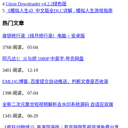
4
Ghost Downloader v4.2.2绿色版
5
《模拟人生4》中文版全DLC详解 - 模拟人生游戏指南
热门文章
扉钥修行录（绯月修行录）电脑 + 安卓版
3768 阅读，
05-04
阿凡达3：火与烬 1080P 中英字-夸克网盘
3401 阅读，
12-19
EMLOG博客- 百度提交自动推送，判断文章是否收录
1398 阅读，
07-04
全新二次元聚合短视频解析去水印系统源码 自适应双端
1345 阅读，
06-29
《疯狂动物城2》高清国语版｜夸克网盘影视资源免费分享