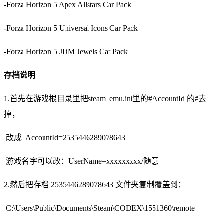
-Forza Horizon 5 Apex Allstars Car Pack
-Forza Horizon 5 Universal Icons Car Pack
-Forza Horizon 5 JDM Jewels Car Pack
存档说明
1.首先在游戏根目录里把steam_emu.ini里的#AccountId 的#去
掉，
改成 AccountId=2535446289078643
游戏名字可以改：UserName=xxxxxxxxx/随意
2.然后把存档 2535446289078643 文件夹复制覆盖到：
C:\Users\Public\Documents\Steam\CODEX\1551360\remote