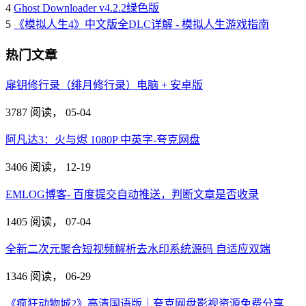
4
Ghost Downloader v4.2.2绿色版
5
《模拟人生4》中文版全DLC详解 - 模拟人生游戏指南
热门文章
扉钥修行录（绯月修行录）电脑 + 安卓版
3787 阅读，
05-04
阿凡达3：火与烬 1080P 中英字-夸克网盘
3406 阅读，
12-19
EMLOG博客- 百度提交自动推送，判断文章是否收录
1405 阅读，
07-04
全新二次元聚合短视频解析去水印系统源码 自适应双端
1346 阅读，
06-29
《疯狂动物城2》高清国语版｜夸克网盘影视资源免费分享