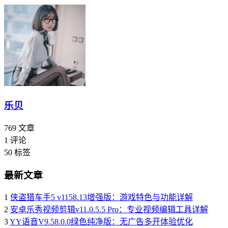
乐贝
769
文章
1
评论
50
标签
最新文章
1
侠盗猎车手5 v1158.13增强版：游戏特色与功能详解
2
安卓乐秀视频剪辑v11.0.5.5 Pro：专业视频编辑工具详解
3
YY语音V9.58.0.0绿色纯净版：无广告多开体验优化