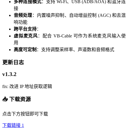
多种连接模式
：支持 Wi-Fi、USB (ADB/AOA) 和蓝牙连
接
音频处理
：内置噪声抑制、自动增益控制 (AGC) 和去混
响功能
跨平台支持
：
虚拟麦克风
：配合 VB-Cable 可作为系统麦克风输入使
用
高度可定制
：支持调整采样率、声道数和音频格式
更新日志
v1.3.2
fix: 改进 IP 地址获取逻辑
📥 下载资源
点击下方按钮即可下载
下载链接 1