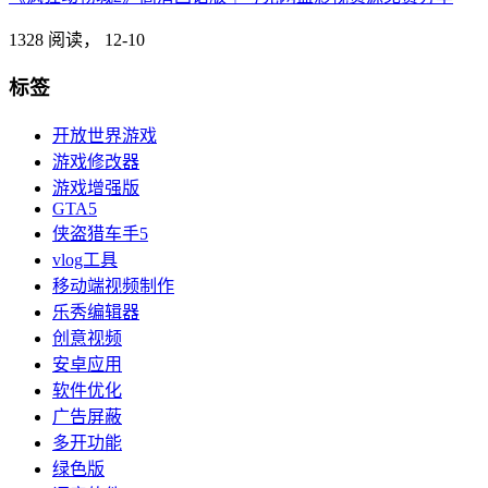
1328 阅读，
12-10
标签
开放世界游戏
游戏修改器
游戏增强版
GTA5
侠盗猎车手5
vlog工具
移动端视频制作
乐秀编辑器
创意视频
安卓应用
软件优化
广告屏蔽
多开功能
绿色版