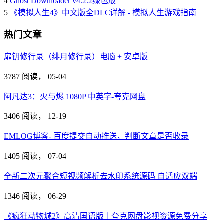
4
Ghost Downloader v4.2.2绿色版
5
《模拟人生4》中文版全DLC详解 - 模拟人生游戏指南
热门文章
扉钥修行录（绯月修行录）电脑 + 安卓版
3787 阅读，
05-04
阿凡达3：火与烬 1080P 中英字-夸克网盘
3406 阅读，
12-19
EMLOG博客- 百度提交自动推送，判断文章是否收录
1405 阅读，
07-04
全新二次元聚合短视频解析去水印系统源码 自适应双端
1346 阅读，
06-29
《疯狂动物城2》高清国语版｜夸克网盘影视资源免费分享