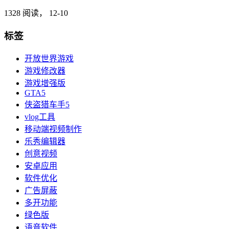
1328 阅读，
12-10
标签
开放世界游戏
游戏修改器
游戏增强版
GTA5
侠盗猎车手5
vlog工具
移动端视频制作
乐秀编辑器
创意视频
安卓应用
软件优化
广告屏蔽
多开功能
绿色版
语音软件