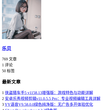
乐贝
769
文章
1
评论
50
标签
最新文章
1
侠盗猎车手5 v1158.13增强版：游戏特色与功能详解
2
安卓乐秀视频剪辑v11.0.5.5 Pro：专业视频编辑工具详解
3
YY语音V9.58.0.0绿色纯净版：无广告多开体验优化