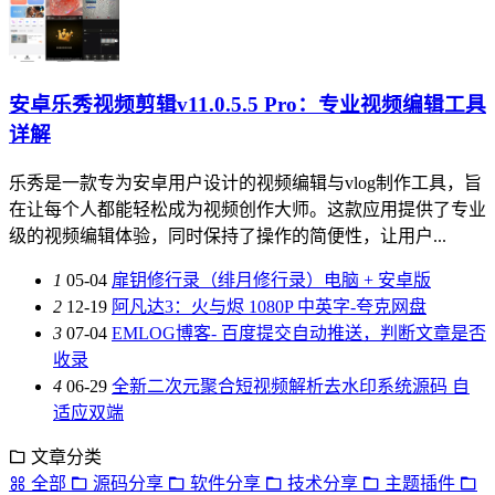
安卓乐秀视频剪辑v11.0.5.5 Pro：专业视频编辑工具
详解
乐秀是一款专为安卓用户设计的视频编辑与vlog制作工具，旨
在让每个人都能轻松成为视频创作大师。这款应用提供了专业
级的视频编辑体验，同时保持了操作的简便性，让用户...
1
05-04
扉钥修行录（绯月修行录）电脑 + 安卓版
2
12-19
阿凡达3：火与烬 1080P 中英字-夸克网盘
3
07-04
EMLOG博客- 百度提交自动推送，判断文章是否
收录
4
06-29
全新二次元聚合短视频解析去水印系统源码 自
适应双端
文章分类
全部
源码分享
软件分享
技术分享
主题插件