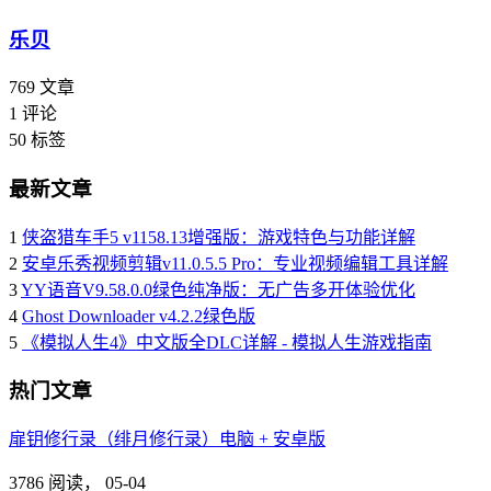
乐贝
769
文章
1
评论
50
标签
最新文章
1
侠盗猎车手5 v1158.13增强版：游戏特色与功能详解
2
安卓乐秀视频剪辑v11.0.5.5 Pro：专业视频编辑工具详解
3
YY语音V9.58.0.0绿色纯净版：无广告多开体验优化
4
Ghost Downloader v4.2.2绿色版
5
《模拟人生4》中文版全DLC详解 - 模拟人生游戏指南
热门文章
扉钥修行录（绯月修行录）电脑 + 安卓版
3786 阅读，
05-04